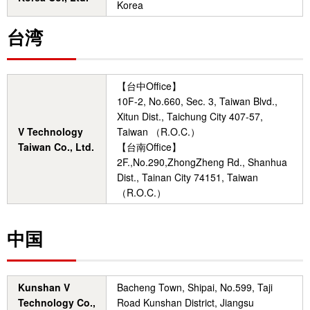
Korea
台湾
【台中Office】
10F-2, No.660, Sec. 3, Taiwan Blvd.,
Xitun Dist., Taichung City 407-57,
V Technology
Taiwan （R.O.C.）
Taiwan Co., Ltd.
【台南Office】
2F.,No.290,ZhongZheng Rd., Shanhua
Dist., Tainan City 74151, Taiwan
（R.O.C.）
中国
Kunshan V
Bacheng Town, Shipai, No.599, Taji
Technology Co.,
Road Kunshan District, Jiangsu