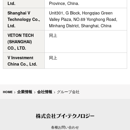
Ltd.
Province, China.
Shanghai V
Unit301, G Block, Hongqiao Green
Technology Co.,
Valley Plaza, NO.69 Yonghong Road,
Ltd.
Minhang District, Shanghai, China
VETON TECH
同上
(SHANGHAI)
CO., LTD.
V Investment
同上
China Co., Ltd.
企業情報
会社情報
グループ会社
各種お問い合わせ