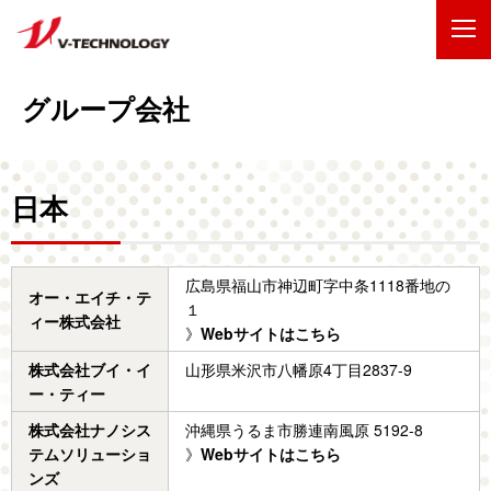
企業情報
グループ会社
製品・事業
日本
IR情報
採用情報
広島県福山市神辺町字中条1118番地の
オー・エイチ・テ
１
ィー株式会社
技術・開発
》
Webサイトはこちら
株式会社ブイ・イ
山形県米沢市八幡原4丁目2837-9
お問い合わせ
サイトマップ
ー・ティー
ENGLISH
株式会社ナノシス
沖縄県うるま市勝連南風原 5192-8
テムソリューショ
》
Webサイトはこちら
ンズ