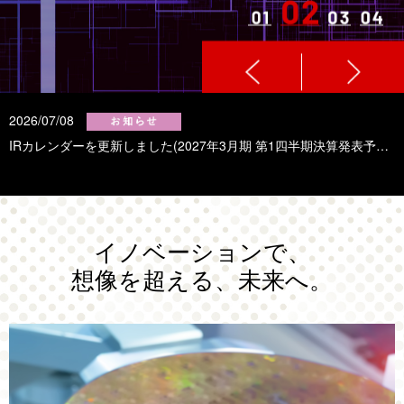
2026/07/08
2
IRカレンダーを更新しました(2027年3月期 第1四半期決算発表予定日)
有
イノベーションで、
想像を超える、未来へ。