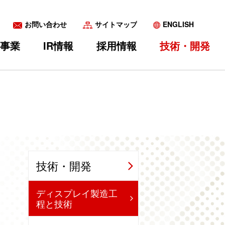
お問い合わせ
サイトマップ
ENGLISH
事業
IR情報
採用情報
技術・開発
いて
採用
表等
ォトマスク
株式情報
キャリア採用
FPD
IRカレンダー
CSR
女子柔道部
技術・開発
ディスプレイ製造工
程と技術