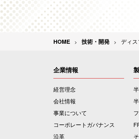
ディス
技術・開発
企業情報
経営理念
半
会社情報
半
事業について
フ
コーポレートガバナンス
F
沿革
そ