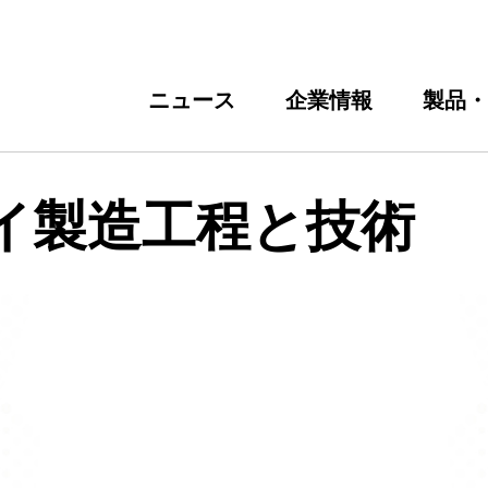
ニュース
企業情報
製品・
イ製造工程と技術
経営理念
半導体
経営体制
採用部門からのメッセージ
ディスプレイ製造工程と技術
半導体パッケージ
会社情報
業績・財務ハイライト
事業につ
大卒
発
フ
コーポレートガバナンス
その他事業
IRポリシー
部材・サービス
IRライブラリー
沿革
個人投資家の皆さまへ
FAQ