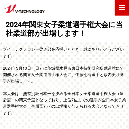
2024年関東女子柔道選手権大会に当
企業情報
社柔道部が出場します！
製品・事業
ブイ・テクノロジー柔道部を応援いただき、誠にありがとうござい
IR情報
ます。
2024年3月10日（日）に茨城県水戸市東日本技術研究所武道館にて
採用情報
開催される関東女子柔道選手権大会に、伊藤七海選手と薮内美咲選
手が出場します。
技術・開発
本大会は、無差別級日本一を決める全日本女子柔道選手権大会（皇
后盃）の関東予選となっており、上位7位までの選手が全日本女子柔
お問い合わせ
サイトマップ
道選手権大会（皇后盃）への出場権が与えられる大会となっており
ENGLISH
ます。