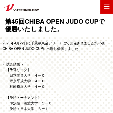
第45回CHIBA OPEN JUDO CUPで
企業情報
優勝いたしました。
製品・事業
2023年4月22日に千葉県東金アリーナにて開催されました第45回
IR情報
CHIBA OPEN JUDO CUPに出場し優勝しました。
採用情報
＜試合結果＞
【予選リーグ】
技術・開発
日本体育大学 ４ー０
帝京平成大学 ４ー０
桐蔭横浜大学 ４ー０
お問い合わせ
サイトマップ
ENGLISH
【決勝トーナメント】
準決勝：筑波大学 １ー０
決勝：日本大学 ３ー１