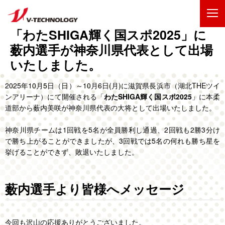
「わたSHIGA輝く国スポ2025」に
企業情報
薮内選手が神奈川県代表として出場
いたしました。
製品・事業
2025年10月5日（日）～10月6日(月)に滋賀県長浜市（湖北THEツイ
IR情報
ンアリーナ）にて開催される「
わたSHIGA輝く国スポ2025
」に本柔
道部から薮内美咲が神奈川県代表の大将として出場いたしました。
採用情報
神奈川県チームは1回戦を5名が全員勝利し通過、2回戦も2勝3分け
で勝ち上がることができましたが、3回戦では5名の何れも勝ち星を
技術・開発
挙げることができず、敗退いたしました。
お問い合わせ
サイトマップ
薮内選手より皆様へメッセージ
ENGLISH
今回も沢山の応援ありがとうございました。