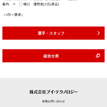
薮内 ー 〇 橋口 優勢負け(払巻込)
（○印＝勝者）
選手・スタッフ
組合せ表
各種お問い合わせ