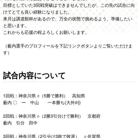
目標としていた3回戦突破はできませんでしたが、この先の試合に向
けてとても良い経験になりました。
来月は講道館杯があるので、万全の状態で挑めるよう、準備したい
と思います。
これからも応援の程よろしくお願いします。
（薮内選手のプロフィールを下記リンクボタンよりご覧いただけま
す）
試合内容について
1回戦：神奈川県 ○（5勝で勝利） 高知県
薮内 〇 ー 中山 一本勝ち(大外刈)
2回戦：神奈川県 ○（2勝3引分けで勝利） 京都府
薮内 引分 田中
3回戦：神奈川県（2引分け3敗で敗退） ○ 佐賀県