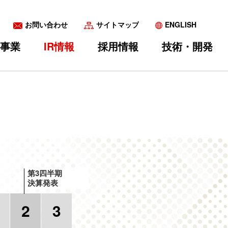
お問い合わせ
サイトマップ
ENGLISH
事業
IR情報
採用情報
技術・開発
いて
採用
表等
ォトマスク
株式情報
キャリア採用
FPD
IRカレンダー
CSR
女子柔道部
第3四半期
決算発表
2
3