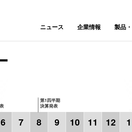
ニュース
企業情報
製品・
ー
経営理念
半導体
経営体制
採用部門からのメッセージ
ディスプレイ製造工程と技術
半導体パッケージ
会社情報
業績・財務ハイライト
事業につ
大卒
発
フ
コーポレートガバナンス
その他事業
IRポリシー
部材・サービス
IRライブラリー
沿革
個人投資家の皆さまへ
FAQ
第1四半期
表
決算発表
6
7
8
9
10
11
12
1