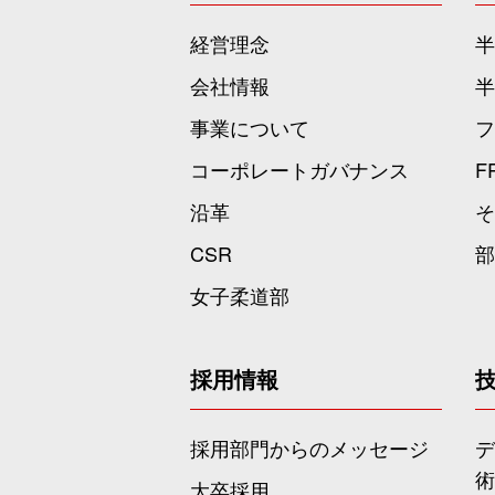
経営理念
半
会社情報
半
事業について
フ
コーポレートガバナンス
F
沿革
そ
CSR
部
女子柔道部
採用情報
採用部門からのメッセージ
デ
術
大卒採用