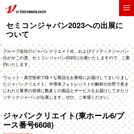
セミコンジャパン2023への出展に
企業情報
ついて
製品・事業
グループ会社のジャパンクリエイト社、およびリソテックジャパン
IR情報
社ががこの度、セミコンジャパン2023に出展いたしますので、ご案
内いたします。
採用情報
ウェット・真空技術で様々な製品をお客様にお届けしてまいりまし
たジャパンクリエイト、半導体フォトレジストの解析の分野で長き
技術・開発
にわたり業界の皆様に数多くの製品とサービスをお届けしてきたリ
ソテックジャパンが出展します。ぜひ、ご来場ください。
お問い合わせ
サイトマップ
ジャパンクリエイト(東ホール6/ブ
ENGLISH
ース番号6608)