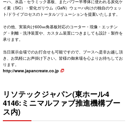
ーハ、水晶・セラミック基板、またパワー半導体に使われる炭化ケ
イ素（SiC）・窒化ガリウム（GaN）ウェーハ向けの独自のウェッ
ト/ドライプロセスのトータルソリューションを提案いたします。
その他、実装向け600㎜角基板対応のコーター・現像・エッチン
グ・剥離・洗浄装置や、カスタム装置につきましても設計・製作を
承ります。
当日展示会場でのお打合せも可能ですので、ブースへ是非お越し頂
き、お気軽にお声掛け下さい。皆様の御来場を心よりお待ちしてお
ります。
http://www.japancreate.co.jp
リソテックジャパン(東ホール4
4146:ミニマルファブ推進機構ブー
ス内)