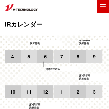
企業情報
IRカレンダー
製品・事業
第1四半期
決算発表
決算発表
IR情報
4
5
6
7
8
9
採用情報
定時株主総会
技術・開発
第3四半期
決算発表
お問い合わせ
サイトマップ
10
11
12
1
2
3
ENGLISH
第2四半期
決算発表