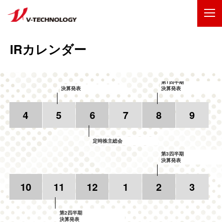
企業情報
IRカレンダー
製品・事業
第1四半期
決算発表
決算発表
IR情報
4
5
6
7
8
9
採用情報
定時株主総会
技術・開発
第3四半期
決算発表
お問い合わせ
サイトマップ
10
11
12
1
2
3
ENGLISH
第2四半期
決算発表