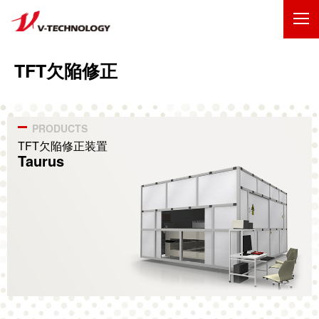
企業情報
TFT欠陥修正
製品・事業
IR情報
TFT欠陥修正装置
Taurus
採用情報
技術・開発
お問い合わせ
サイトマップ
ENGLISH