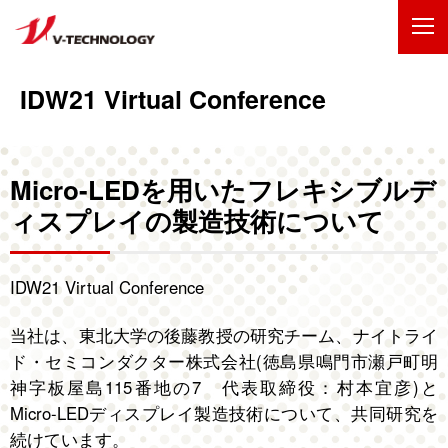
企業情報
IDW21 Virtual Conference
製品・事業
Micro-LEDを用いたフレキシブルデ
IR情報
ィスプレイの製造技術について
採用情報
IDW21 Virtual Conference
技術・開発
当社は、東北大学の後藤教授の研究チーム、ナイトライ
お問い合わせ
サイトマップ
ド・セミコンダクター株式会社(徳島県鳴門市瀬戸町明
ENGLISH
神字板屋島115番地の7 代表取締役：村本宜彦)と
Micro-LEDディスプレイ製造技術について、共同研究を
続けています。