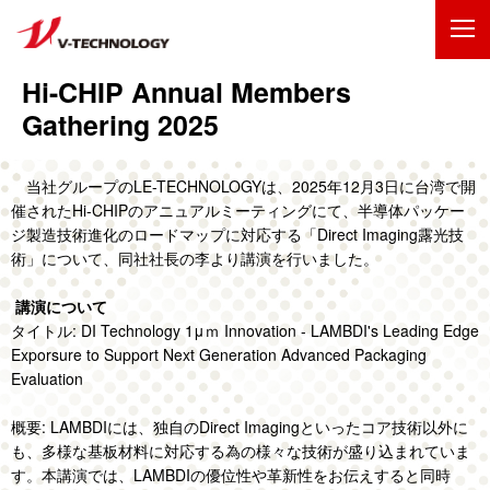
Hi-CHIP Annual Members
企業情報
Gathering 2025
製品・事業
当社グループのLE-TECHNOLOGYは、2025年12月3日に台湾で開
IR情報
催されたHi-CHIPのアニュアルミーティングにて、半導体パッケー
ジ製造技術進化のロードマップに対応する「Direct Imaging露光技
術」について、同社社長の李より講演を行いました。
採用情報
講演について
技術・開発
タイトル: DI Technology 1μｍ Innovation - LAMBDI's Leading Edge
Exporsure to Support Next Generation Advanced Packaging
Evaluation
お問い合わせ
サイトマップ
ENGLISH
概要: LAMBDIには、独自のDirect Imagingといったコア技術以外に
も、多様な基板材料に対応する為の様々な技術が盛り込まれていま
す。本講演では、LAMBDIの優位性や革新性をお伝えすると同時