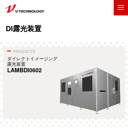
企業情報
DI露光装置
製品・事業
IR情報
ダイレクトイメージング
露光装置
LAMBDI0602
採用情報
技術・開発
お問い合わせ
サイトマップ
ENGLISH