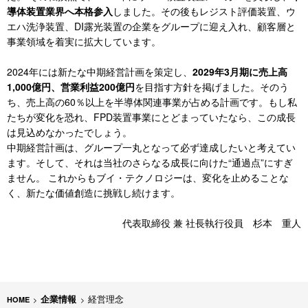
導体装置業界へ本格参入
しました。その後もレジスト評価装置、ウ
エハ洗浄装置、DI露光装置の企業をグループに迎え入れ、顧客層と
事業領域を着実に拡大しています。​
​
2024年には新たな中期経営計画を策定し、
2029年3月期に売上高
1,000億円、営業利益200億円
を目指す方針を掲げました。そのう
ち、売上高の60％以上を半導体関連事業が占める計画です。もし私
たちが変化を恐れ、FPD装置事業にとどまっていたなら、この成長
は見込めなかったでしょう。​
中期経営計画は、グループ一丸となって必ず達成したいと考えてい
ます。そして、それは当社のさらなる成長に向けた“通過点”にすぎ
ません。 これからもブイ・テクノロジーは、変化を止めることな
く、新たな価値創造に挑戦し続けます。​
代表取締役 兼 社長執行役員 杉本 重人
企業情報
経営理念